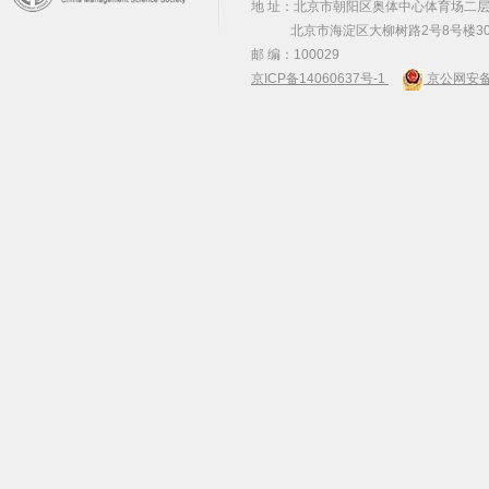
地 址：北京市朝阳区奥体中心体育场二层2
北京市海淀区大柳树路2号8号楼30
邮 编：100029
京ICP备14060637号-1
京公网安备 1