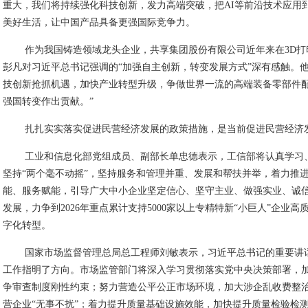
重大，我们将持续强化科技创新，发力高端突破，把AI等前沿技术应用
美好生活，让中国产品具备更强国际竞争力。
作为我国铸造领域龙头企业，共享集团股份有限公司近年来在3D
彭凡对习近平总书记强调的“加强自主创新，转变发展方式”深有感触。
技创新抢抓机遇，加快产业转型升级，争做世界一流的高端装备零部件
强国转变作出贡献。”
扎扎实实落实促进民营经济发展的政策措施，是当前促进民营经济
工业和信息化部党组成员、副部长单忠德表示，工信部将认真学习
坚持“两个毫不动摇”，坚持服务和管理并重、发展和帮扶并举，着力推
能、服务赋能，引导广大中小企业坚定信心、坚守主业、做强实业、诚
发展，力争到2026年重点累计支持5000家以上专精特新“小巨人”企业高
字化转型。
国家市场监督管理总局总工程师刘敏表示，习近平总书记的重要讲
工作指明了方向。市场监管部门将深入学习贯彻落实党中央决策部署，
争审查制度刚性约束；努力营造公平公正市场环境，加大涉企乱收费整
营企业“无事不扰”；着力提升质量基础设施效能，加快提升质量检验检