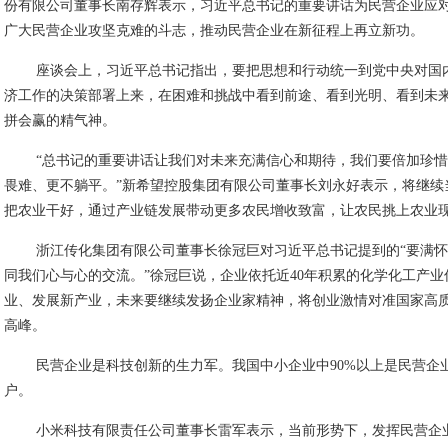
份有限公司董事长南存辉表示，习近平总书记的重要讲话为民营企业应
广大民营企业攻坚克难的斗志，推动民营企业在新征程上再立新功。
座谈会上，习近平总书记指出，要把思想和行动统一到党中央对国
济工作的决策部署上来，在困难和挑战中看到前途、看到光明、看到未
拼会赢的精气神。
“总书记的重要讲话让我们对未来充满信心和期待，我们要倍加珍
畏难、更不躺平。”新希望控股集团有限公司董事长刘永好表示，将继续
把农业干好，通过产业链发展带动更多农民增收致富，让农民挑上农业现
浙江传化集团有限公司董事长徐冠巨对习近平总书记提到的“要满怀
同我们心与心的交流。”徐冠巨说，企业依托近40年积累的化学化工产
业、发展新产业，未来要继续发扬企业家精神，将创业激情对准国家高
高峰。
民营企业是科技创新的生力军。我国中小企业中90%以上是民营企
户。
小米科技有限责任公司董事长雷军表示，当前形势下，发挥民营企