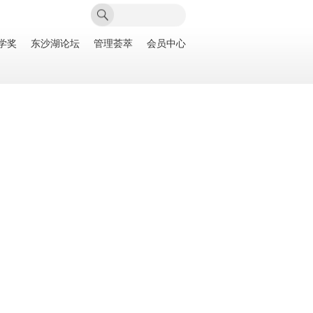
学奖
东沙湖论坛
管理荟萃
会员中心