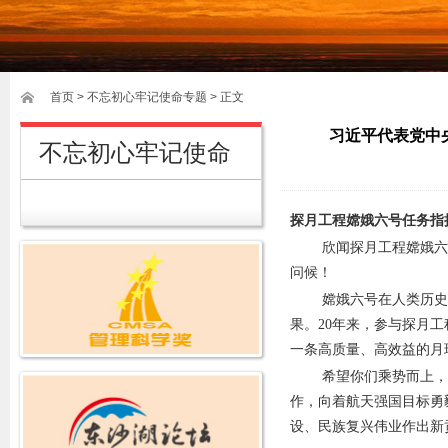
首页
>
不忘初心牢记使命专题
> 正文
习近平代表党中
不忘初心牢记使命
探月工程嫦娥六号任务指
欣闻探月工程嫦娥六
问候！
嫦娥六号在人类历史
果。20年来，参与探月
一条高质量、高效益的月
希望你们乘势而上，
作，向着航天强国目标勇
设、民族复兴伟业作出新