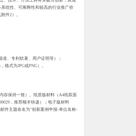
念、技术、方法上具有突破性创新，其成
备系统性、可阐释性和较高的行业推广价
附件2）。
报道、专利软著、用户证明等）；
，格式为JPG或PNG）。
内容保持一致）。纸质版材料（A4纸双面
0029，推荐顺丰快递）；电子版材料
.cn，邮件主题命名为“创新案例申报-单位名称-