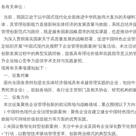
各有关单位：
当前，我国正处于以中国式现代化全面推进中华民族伟大复兴的关键时
体，其管理创新能力直接影响实体经济的发展质量与效能，系统总结并
管理创新范式与路径，既是服务国家战略需求的现实课题，也是推动中
为深入贯彻落实国家关于高质量发展的战略部署，促进中国特色企业管
定组织开展“中国式现代化视野下企业管理创新案例”征集活动。本次活
创新发展过程中的典型实践经验，提炼具有理论价值和实践指导意义的
升企业核心竞争力提供学术支持与实践参照。
现将有关事项通知如下：
一、征集对象
面向全国各类特别是在实体经济领域具有卓越管理实践的企业，包括中
秀民营企业）。鼓励各地区、各行业主管部门及相关协会、研究机构积
二、征集方向
本次征集聚焦企业管理创新的前沿阵地与战略领域，重点围绕以下方向
1.中国特色现代企业治理创新案例：聚焦企业在建立健全中国特色现代
效能与可持续价值创造能力等方面的优秀实践。
2.央国企数智化转型创新案例：关注中央企业及国有企业深化数字化智能
×”行动，以数智技术驱动管理变革、创新商业模式的典型实践。