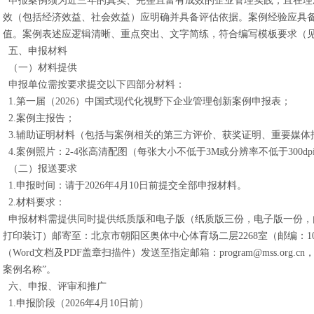
申报案例须为近三年的真实、完整且富有成效的企业管理实践，且在理
效（包括经济效益、社会效益）应明确并具备评估依据。案例经验应具
值。案例表述应逻辑清晰、重点突出、文字简练，符合编写模板要求（见
五、申报材料
（一）材料提供
申报单位需按要求提交以下四部分材料：
1.第一届（2026）中国式现代化视野下企业管理创新案例申报表；
2.案例主报告；
3.辅助证明材料（包括与案例相关的第三方评价、获奖证明、重要媒体
4.案例照片：2-4张高清配图（每张大小不低于3M或分辨率不低于300dpi
（二）报送要求
1.申报时间：请于2026年4月10日前提交全部申报材料。
2.材料要求：
申报材料需提供同时提供纸质版和电子版（纸质版三份，电子版一份，
打印装订）邮寄至：北京市朝阳区奥体中心体育场二层2268室（邮编：10
（Word文档及PDF盖章扫描件）发送至指定邮箱：program@mss.org
案例名称”。
六、申报、评审和推广
1.申报阶段（2026年4月10日前）