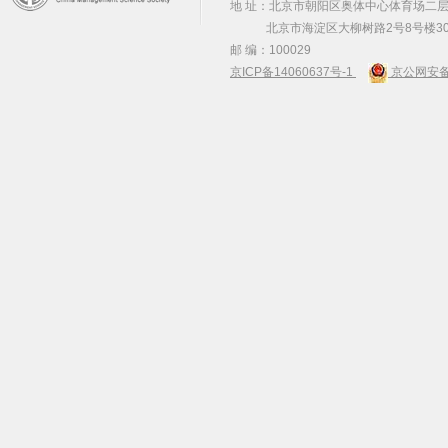
地 址：北京市朝阳区奥体中心体育场二层2
北京市海淀区大柳树路2号8号楼30
邮 编：100029
京ICP备14060637号-1
京公网安备 1