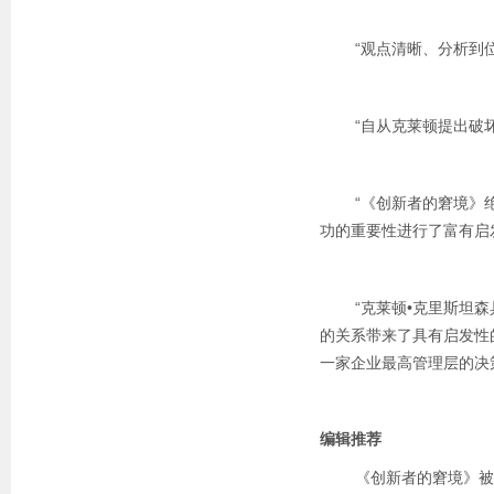
——乔治•
“观点清晰、分析到位
——安迪•
“自从克莱顿提出破坏性
——
“《创新者的窘境》绝对
功的重要性进行了富有启
——迈克尔•R
“克莱顿•克里斯坦森具
的关系带来了具有启发性
一家企业最高管理层的决
——理查德
编辑推荐
《创新者的窘境》被《福