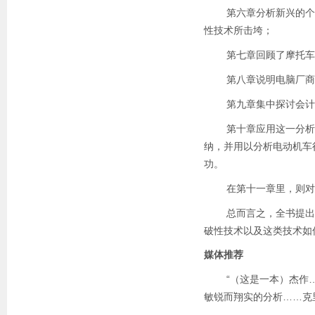
第六章分析新兴的个人数字助理
性技术所击垮；
第七章回顾了摩托车行
第八章说明电脑厂商为
第九章集中探讨会计软
第十章应用这一分析框
纳，并用以分析电动机车
功。
在第十一章里，则对全
总而言之，全书提出了
破性技术以及这类技术如
媒体推荐
“（这是一本）杰作……
敏锐而翔实的分析……克