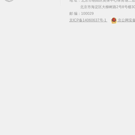
地 址：北京市朝阳区奥体中心体育场二层2
北京市海淀区大柳树路2号8号楼30
邮 编：100029
京ICP备14060637号-1
京公网安备 1