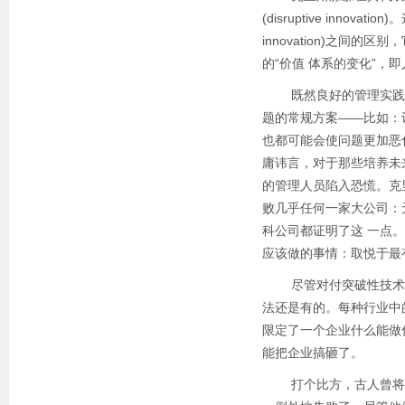
(disruptive innova
innovation)之
的“价值 体系的变化”
既然良好的管理实践，
题的常规方案——比如：
也都可能会使问题更加恶
庸讳言，对于那些培养未
的管理人员陷入恐慌。克
败几乎任何一家大公司：
科公司都证明了这 一点
应该做的事情：取悦于最
尽管对付突破性技术的
法还是有的。每种行业中
限定了一个企业什么能做
能把企业搞砸了。
打个比方，古人曾将羽