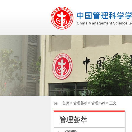
首页
>
管理荟萃
> 管理书荐 > 正文
管理荟萃