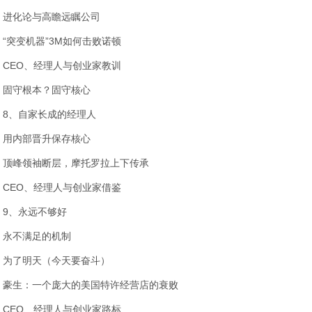
进化论与高瞻远瞩公司
“突变机器”3M如何击败诺顿
CEO、经理人与创业家教训
固守根本？固守核心
8、自家长成的经理人
用内部晋升保存核心
顶峰领袖断层，摩托罗拉上下传承
CEO、经理人与创业家借鉴
9、永远不够好
永不满足的机制
为了明天（今天要奋斗）
豪生：一个庞大的美国特许经营店的衰败
CEO、经理人与创业家路标