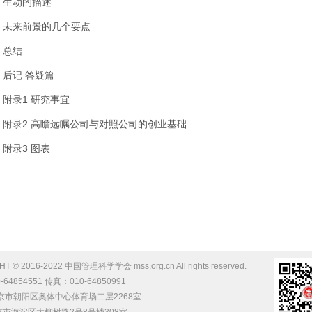
生动的描述
未来前景的几个要点
总结
后记 答疑篇
附录1 研究事宜
附录2 高瞻远瞩公司与对照公司的创业基础
附录3 图表
T © 2016-2022 中国管理科学学会 mss.org.cn All rights reserved.
64854551 传真：010-64850991
京市朝阳区奥体中心体育场二层2268室