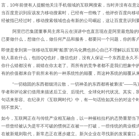
言，10年前便有人提醒他关注手机领域的互联网搜索，当时并没有在意
当百度意识到应该发力移动搜索时，已经有一些晚了，他评价百度向移
经被指已经过时，移动搜索领域也会有新的公司崛起，这让百度意识到要
阿里巴巴集团董事局主席马云在演讲中也直言现在是阿里最危险的时
已要做什么，想做什么，做任何产品和服务，都要问一个问题，你的客户
即便是拿到第一张移动互联网“船票”的马化腾也担心自已不理解以后互
轻人喜欢什么，包括QQ也好，微信也好，没有人保证一个东西是永久
你什么错都没有，就错在你太老了。而所有的竞争者都不是我们想象中
有的价值都来自于前所未有的一种系统性的颠覆，而这种系统的颠覆从
“一切稳固的东西都烟消云散，一切神圣的东西都将被亵渎”——马
学者和评论家们借用来描述后工业、后现代、全球化时代状况。其实，
句话来形容。在纪录片《互联网时代》中，有一句话恰如其分的对这个时
弱不禁风”。
如今，互联网正在与传统产业相互融合，以一种摧枯拉朽的态势重塑当
一些曾经被认为是牢不可破的惯例正在被一一打破，一些传统的商业模
在被新规则取代，新常态正在逐步建立。新兴企业在寻找新的发展窗口