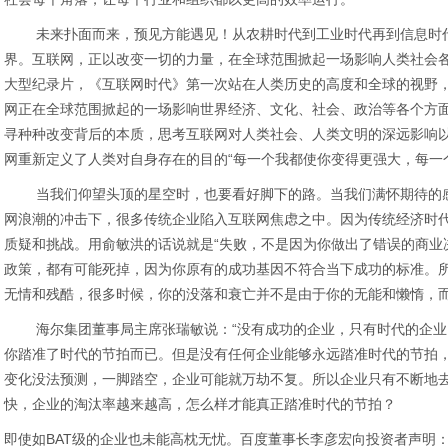
未来扑面而来，预见方能遇见！从农耕时代到工业时代再到信息时代
界。互联网，正以改变一切的力量，在全球范围掀起一场影响人类社会
大型纪录片，《互联网时代》第一次站在人类历史的高度和全球的视野
网正在全球范围掀起的一场影响世界经济、文化、社会、政治等各个方
寻种种改变背后的本质，思考互联网对人类社会、人类文明的深远影响
网重新定义了人类对自身存在的目的“每一个我都使你变得更强大，每一
当我们仰望头顶的星空时，也要看好脚下的路。当我们满怀期待的感
网浪潮的冲击下，很多传统企业陷入互联网焦虑之中。因为传统经济时
质疑和挑战。用俞敏洪的话说就是“失败，不是因为你做出了错误的商业
政策，都有可能死掉，因为你原有的成功基因不符合当下成功的标准。
无情和残酷，很多时候，你的没落和衰亡并不是由于你的无能和懒惰，
海尔集团董事局主席张瑞敏说：“没有成功的企业，只有时代的企业
你踏准了时代的节拍而已。但是没有任何企业能够永远踏准时代的节拍
变化没法预测，一脚踏空，企业可能就万劫不复。所以企业只有不断地
快，企业的淘汰率越来越高，怎么样才能真正踏准时代的节拍？
即使如BAT级的企业也未能高枕无忧。百度董事长李彦宏向投资者声明