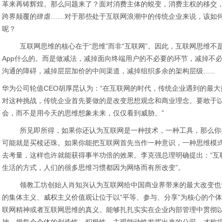
革来再铸辉煌。那么问题来了？面对消费主体的蜕变，消费主权的移交
跨界颠覆的肆虐……对于那些处于互联网浪潮中的传统企业来说，该如
呢？
互联网思维的核心在于“思维”而非“互联网”。因此，互联网思维不
App什么的。而是做减法，减掉面向终端用户的不必要的环节，减掉不
沟通的障碍，减掉层层加价的中间渠道，减掉组织多余的架构层级......
华为公司轮值CEO胡厚昆认为：“在互联网的时代，传统企业遇到的最
对这种挑战，传统企业首先要做的是改变思想观念和商业理念。要敢于
会，而不是用今天的思维想象未来，仅仅看到威胁。”
所见即所得，如果你还认为互联网是一种技术，一种工具，那么你把
可能就是买椟还珠。如果你能把互联网首先当作一种意识，一种思维模
去考量，这样也许就能获得事半功倍的效果。李克强总理明确提出：“互
生活的方式，人们的很多思维习惯都因为网络而有所改变”。
领教工坊创始人肖知兴认为互联网给中国商业界带来的最大改变也许
的集体主义、威权主义价值观让位于以“平等、参与、分享”为核心的个
联网精神或者互联网思维的真义。能够扎扎实实在企业内部管理中贯彻以