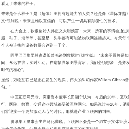
看见了未来的样子。
未来是什么样子？是《超体》里拥有超能力的人类？还是像《星际穿越》
文•凯利说：未来是难以置信的，可以产生一切具有颠覆性的技术。
在大会上，软银创始人孙正义大胆预言：未来，所有的事情会通过物
服、鞋子、墙等等，甚至是一头牛都有可能被物联网连接起来。今天每个
个人被连接的设备数量会达到一千个。
阿里巴巴集团总参谋长曾鸣谈到数据时代时指出：“未来图景将是如
间、永远在线，实时互动。在这幅具象图景背后，我们必须想象，是并发
时代的核心”。
显然，万物互联已是正在发生的现实，伟大的科幻作家William Gibs
匀。”
中国互联网元老、宽带资本董事长田溯宁认为，今后的20年，互联
行、医院、教育、交通这些领域都要被互联网化。如果说过去20年，消
们将迎接一个更加激动人心的时代，那就是产业互联网的到来。
腾讯集团董事会主席马化腾说，互联网不会是一个独立于实体经济之
社会每个角落，让每个行业和组织都以更高的效率运行。