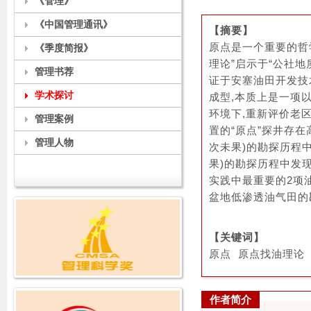
《管理》
《中国管理通讯》
【摘要】
原点是一个重要的哲
《季度简报》
理论
”启示于“公社地
管理书荐
证于安塞油田开发技术
学术探讨
成型,本质上是一项
环境下,重新评价老
管理案例
置的“原点”探井存在
管理人物
次未果)的勘探历程中发
果)的勘探历程中发现了
实践中最重要的2项
盆地低渗透油气田的
【关键词
】
原点 原点找油理论
作者简介