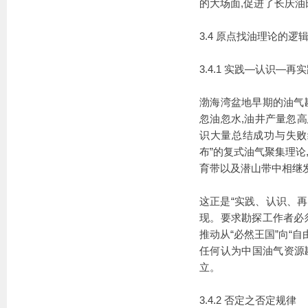
的大场面,促进了长庆油
3.4 原点找油理论的逻
3.4.1 实践—认识—
渤海湾盆地早期的油气
忽油忽水,油井产量忽高
识大量总结成功与失败
布”的复式油气聚集理
育带以及潜山带中相继发现
这正是“实践、认识、
现。要求勘探工作者必
推动从“必然王国”向“
任何认为中国油气资源勘
立。
3.4.2 否定之否定规律