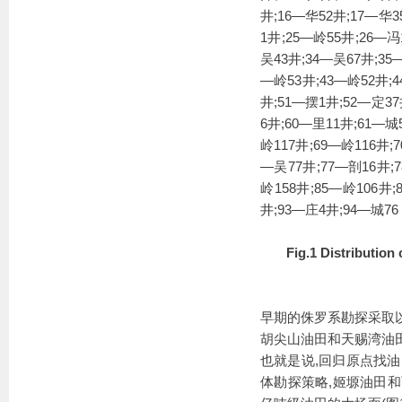
井;16—华52井;17—华3
1井;25—岭55井;26—冯
吴43井;34—吴67井;35
—岭53井;43—岭52井;4
井;51—摆1井;52—定37
6井;60—里11井;61—城
岭117井;69—岭116井;
—吴77井;77—剖16井;7
岭158井;85—岭106井;
井;93—庄4井;94—城76
Fig.1 Distribution 
早期的侏罗系勘探采取
胡尖山油田和天赐湾油田
也就是说,回归原点找
体勘探策略,姬塬油田