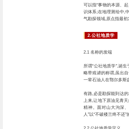
可以指“事物的本源、起
识体系;在地理测绘中,
气勘探领域,原点指最
2.公社地质学
2.1 名称的发端
所谓“公社地质学”,诞
略带戏谑的称谓,虽出自
一辈石油人在鄂尔多斯
有路,必是勘探能到达的
上来,让地下原油见青天
精神。面对山大沟深、
人”以“不破楼兰终不还
2.2 公社地质学定义