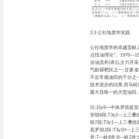
2.3 公社地质学实践
公社地质学的卓越贡献,
点找油理论”。1970—
业油流井(表1),主力
气勘探靶区之一,甘肃
不足常规油田的千分之
技术进步的结果,而马
最大且唯一的大型油田
注:J2y9—中侏罗统延安
安组6段;T3y2—上三叠
组7段;T3y1—上三叠统
直罗组2段;T3y10—上
井;7—岭8井;8—岭2井;