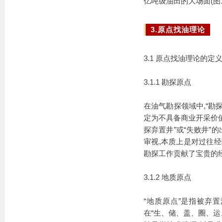
亿吨级油田的大场面(图
3.原点找油理论
3.1 原点找油理论的定
3.1.1 勘探原点
在油气勘探领域中,“勘
定为不具备商业开采价
探弃置井”或“失败井”
审视,本质上是对过往
勘探工作贡献了宝贵的
3.1.2 地质原点
“地质原点”是指被弃
在“生、储、盖、圈、