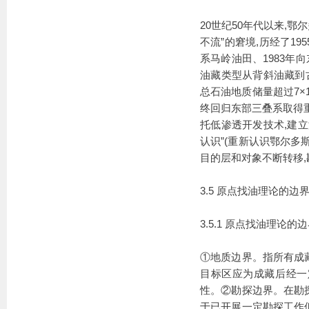
20世纪50年代以来,
不流”的窘境,历经了1
系马岭油田、1983年
油藏类型从背斜油藏到
总石油地质储量超过7×
终回归东部三叠系取得重
托低渗透开发技术,建
认识”(重新认识鄂尔多
目的层和对象不断转移,
3.5 原点找油理论的边
3.5.1 原点找油理论的
①地质边界。指所有成
目标区应为成藏后经一
性。②勘探边界。在勘
于已开展一定勘探工作