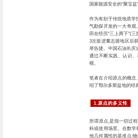
国家能源安全的“聚宝盆
作为有别于传统地质学找
气勘探开发的一大奇观
田
在经历“三上两下”(
3次挺进董志塬地区后获
举告捷。中国石油长庆油
通过不断实践、认识、再实
模。
笔者在介绍原点的概念、
绍了鄂尔多斯盆地的经
1.原点的多义性
所谓原点,是指一切过
科或使用场景。在数学领
他几何属性的基准点;物