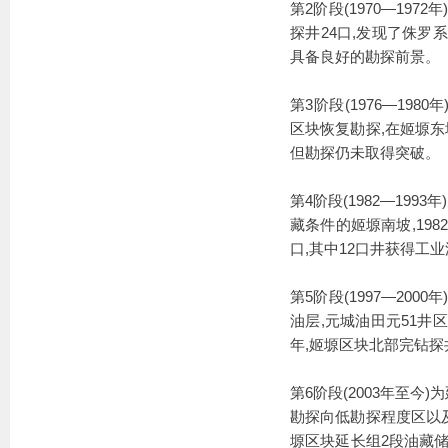
第2阶段(1970—1
探井24口,发现了侏罗系
具备良好的勘探前景。
第3阶段(1976—19
区块恢复勘探,在姬塬东
但勘探仍未取得突破。
第4阶段(1982—1
藏条件的姬塬南坡,198
口,其中12口井获得工业
第5阶段(1997—20
油层,元城油田元51井区
年,姬塬区块北部完钻探
第6阶段(2003年至
勘探向低勘探程度区以及
塬区块延长组2段油藏储量