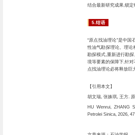
结合最新研究成果,锁定
5.结语
“原点找油理论”是中
性油气勘探理论。理论核
勘探模式,重新进行勘
境等要素的保障下,针对
点找油理论必将释放巨
【引用本文
】
胡文瑞, 张姝琪, 王方. 原点找
HU Wenrui, ZHANG Shuq
Petrolei Sinica, 2026, 47
文章来源：石油学报