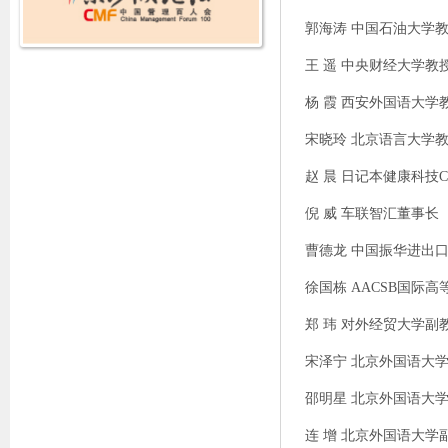
郭海涛
中国石油大学
王
遥
中央财经大学教
杨
霞
西安外国语大学
宋晓玲
北京语言大学
赵
晨
日记本健康科技
倪
威
车联智汇董事长
曹德龙
中国振华进出
徐国栋
AACSB
国际高
郑
玮
对外经贸大学副
宋泽宁
北京外国语大
邵明星
北京外国语大
连
增
北京外国语大学