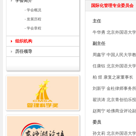
学会简介
国际化管理专业委员会
- 学会概况
- 发展历程
主任
- 学会章程
牛华勇
北京外国语大
组织机构
副主任
历任领导
周鑫宇
中国人民大学
任康钰
北京外国语大
柏
煜
康复之家董事长
刘新宇
金杜律师事务
翟洪涛
北京青创伯乐
赵阁宁
哈佛商业评论
委员
孙文莉
北京外国语大